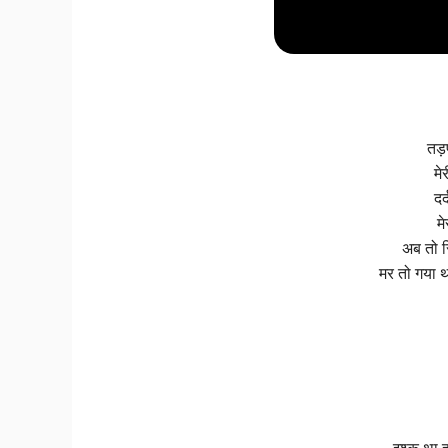
तड़
मे
दर
म
अब तो स
मर तो गया 
इश्क़ था 